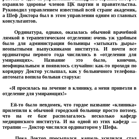
охраняло здоровье членов ЦК партии и правительства.
Руководил управлением известный всей стране академик,
а Шеф Доктора был в этом управлении одним из главных
консультантов.
Ординатура, однако, оказалась обычной врачебной
лямкой в терапевтическом отделении: очень уж удобным
было для администрации больницы «затыкать дыры»
неопытными выпускниками института. И почти все
ординаторы первого года числились в «отделении для
умирающих». Название это было, конечно,
неофициальным и появилось случайно: как-то проходя по
коридору Доктор услышал, как у больничного телефона-
автомата вопила больная старуха:
«Я просилась на лечение в клинику, а меня привезли в
отделение для умирающих!»
Ей-то было невдомек, что гордое название «клиника»
прилепили к обычной городской больнице просто потому,
что на ее базе располагалось несколько кафедр
медицинского института. И на одной из этих кафедр —
терапии — Доктор числился ординатором у Шефа.
Пока Доктор просыпался, кашель усилился, стал