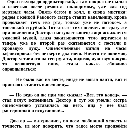
Одна секунда до ординаторской, а там покрытые пылью
и известью после ремонта, по-видимому, уже как год
мертвые часы. Опять бегом в холл, и снова мистика:
рядом с койкой Ракового сестра ставит капельницу, кровь
продолжает течь изо рта, только уже не потоком, а
тоненькой струйкой. Тот что-то тихо шепчет, но сразу же
при появлении Доктора наступает конец: лицо искажается
ужасной мукой, глаза закатываются, тело дергается и
теперь уже во второй раз скатывается с постели в
кровавую лужу. Ошеломленный взгляд на часы
зафиксировал без четверти два ночи. Ничего не понимая,
Доктор уставился на сестру, а та, видимо, чувствуя какую-
то непонятную вину, стала как-то сбивчиво
оправдываться:
— Не было вас на месте, нигде не могла найти, вот и
пришлось ставить капельницу...
— Но ведь он же при мне сказал: «Все, это конец», —
стал вслух вспоминать Доктор и тут же умолк: сестра
ошеломленно уставилась на него, вид у нее был
растерянный и испуганный...
Доктор — материалист, во всем любивший ясность и
точность, не мог поверить, что такое могло произойти