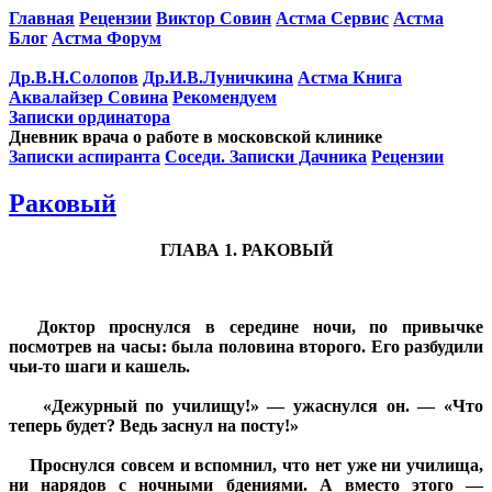
Главная
Рецензии
Виктор Совин
Астма Сервис
Астма
Блог
Астма Форум
Др.В.Н.Солопов
Др.И.В.Луничкина
Астма Книга
Аквалайзер Совина
Рекомендуем
Записки ординатора
Дневник врача о работе в московской клинике
Записки аспиранта
Соседи. Записки Дачника
Рецензии
Раковый
ГЛАВА 1. РАКОВЫЙ
Доктор проснулся в середине ночи, по привычке
посмотрев на часы: была половина второго. Его разбудили
чьи-то шаги и кашель.
«Дежурный по училищу!» — ужаснулся он. — «Что
теперь будет? Ведь заснул на посту!»
Проснулся совсем и вспомнил, что нет уже ни училища,
ни нарядов с ночными бдениями. А вместо этого —