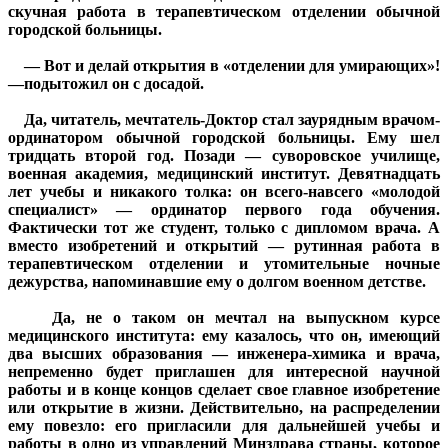
скучная работа в терапевтическом отделении обычной
городской больницы.
— Вот и делай открытия в «отделении для умирающих»!
—подытожил он с досадой.
Да, читатель, мечтатель-Доктор стал заурядным врачом-
ординатором обычной городской больницы. Ему шел
тридцать второй год. Позади — суворовское училище,
военная академия, медицинский институт. Девятнадцать
лет учебы и никакого толка: он всего-навсего «молодой
специалист» — ординатор первого года обучения.
Фактически тот же студент, только с дипломом врача. А
вместо изобретений и открытий — рутинная работа в
терапевтическом отделении и утомительные ночные
дежурства, напоминавшие ему о долгом военном детстве.
Да, не о таком он мечтал на выпускном курсе
медицинского института: ему казалось, что он, имеющий
два высших образования — инженера-химика и врача,
непременно будет приглашен для интересной научной
работы и в конце концов сделает свое главное изобретение
или открытие в жизни. Действительно, на распределении
ему повезло: его пригласили для дальнейшей учебы и
работы в одно из управлений Минздрава страны, которое