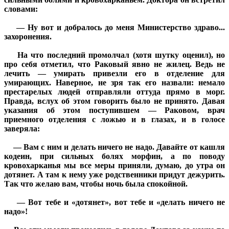
словами:
— Ну вот и добралось до меня Министерство здраво...
захоронения.
На что последний промолчал (хотя шутку оценил), но
про себя отметил, что Раковый явно не жилец. Ведь не
лечить — умирать привезли его в отделение для
умирающих. Наверное, не зря так его назвали: немало
престарелых людей отправляли оттуда прямо в морг.
Правда, вслух об этом говорить было не принято. Давая
указания об этом поступившем — Раковом, врач
приемного отделения с ложью и в глазах, и в голосе
заверяла:
— Вам с ним и делать ничего не надо. Давайте от кашля
кодеин, при сильных болях морфин, а по поводу
кровохарканья мы все меры приняли, думаю, до утра он
дотянет. А там к нему уже родственники придут дежурить.
Так что желаю вам, чтобы ночь была спокойной.
— Вот тебе и «дотянет», вот тебе и «делать ничего не
надо»!