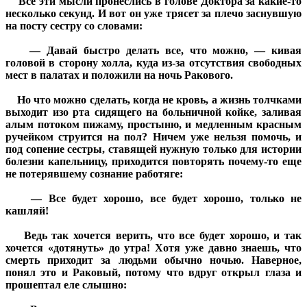
Все эти мысли пронеслись в голове Доктора за какие-то
несколько секунд. И вот он уже трясет за плечо заснувшую
на посту сестру со словами:
— Давай быстро делать все, что можно, — кивая
головой в сторону холла, куда из-за отсутствия свободных
мест в палатах и положили на ночь Ракового.
Но что можно сделать, когда не кровь, а жизнь толчками
выходит изо рта сидящего на больничной койке, заливая
алым потоком пижаму, простыню, и медленным красным
ручейком струится на пол? Ничем уже нельзя помочь, и
под сопение сестры, ставящей нужную только для истории
болезни капельницу, приходится повторять почему-то еще
не потерявшему сознание работяге:
— Все будет хорошо, все будет хорошо, только не
кашляй!
Ведь так хочется верить, что все будет хорошо, и так
хочется «дотянуть» до утра! Хотя уже давно знаешь, что
смерть приходит за людьми обычно ночью. Наверное,
понял это и Раковый, потому что вдруг открыл глаза и
прошептал еле слышно: