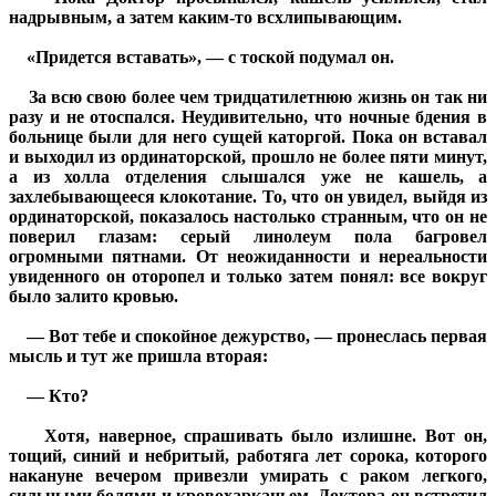
надрывным, а затем каким-то всхлипывающим.
«Придется вставать», — с тоской подумал он.
За всю свою более чем тридцатилетнюю жизнь он так ни
разу и не отоспался. Неудивительно, что ночные бдения в
больнице были для него сущей каторгой. Пока он вставал
и выходил из ординаторской, прошло не более пяти минут,
а из холла отделения слышался уже не кашель, а
захлебывающееся клокотание. То, что он увидел, выйдя из
ординаторской, показалось настолько странным, что он не
поверил глазам: серый линолеум пола багровел
огромными пятнами. От неожиданности и нереальности
увиденного он оторопел и только затем понял: все вокруг
было залито кровью.
— Вот тебе и спокойное дежурство, — пронеслась первая
мысль и тут же пришла вторая:
— Кто?
Хотя, наверное, спрашивать было излишне. Вот он,
тощий, синий и небритый, работяга лет сорока, которого
накануне вечером привезли умирать с раком легкого,
сильными болями и кровохарканьем. Доктора он встретил