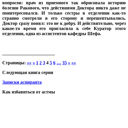
вопросов: врач из приемного так обрисовала историю
болезни Ракового, что действиями Доктора никто даже не
поинтересовался. И только сестры в отделении как-то
странно смотрели в его сторону и перешептывались.
Доктор сразу понял: это не к добру. И действительно, через
какое-то время его пригласила к себе Куратор этого
отделения, одна из ассистентов кафедры Шефа.
_______________________
Страницы:
««
«
1
2
3
4
5
6
…
35
»
»»
Следующая книга серии
Записки аспиранта
Как избавиться от астмы