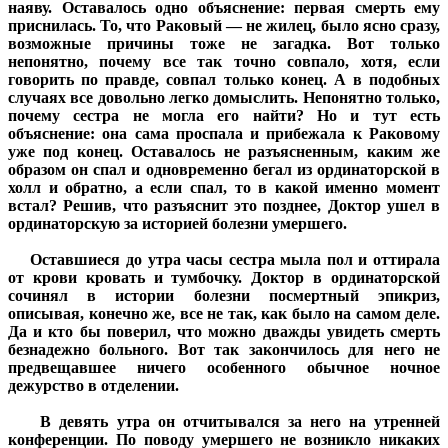
наяву. Оставалось одно объяснение: первая смерть ему
приснилась. То, что Раковый — не жилец, было ясно сразу,
возможные причины тоже не загадка. Вот только
непонятно, почему все так точно совпало, хотя, если
говорить по правде, совпал только конец. А в подобных
случаях все довольно легко домыслить. Непонятно только,
почему сестра не могла его найти? Но и тут есть
объяснение: она сама проспала и прибежала к Раковому
уже под конец. Оставалось не разъясненным, каким же
образом он спал и одновременно бегал из ординаторской в
холл и обратно, а если спал, то в какой именно момент
встал? Решив, что разъяснит это позднее, Доктор ушел в
ординаторскую за историей болезни умершего.
Оставшиеся до утра часы сестра мыла пол и оттирала
от крови кровать и тумбочку. Доктор в ординаторской
сочинял в истории болезни посмертный эпикриз,
описывая, конечно же, все не так, как было на самом деле.
Да и кто бы поверил, что можно дважды увидеть смерть
безнадежно больного. Вот так закончилось для него не
предвещавшее ничего особенного обычное ночное
дежурство в отделении.
В девять утра он отчитывался за него на утренней
конференции. По поводу умершего не возникло никаких