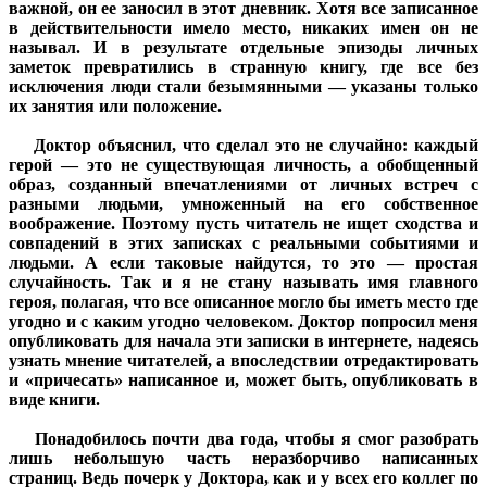
важной, он ее заносил в этот дневник. Хотя все записанное
в действительности имело место, никаких имен он не
называл. И в результате отдельные эпизоды личных
заметок превратились в странную книгу, где все без
исключения люди стали безымянными — указаны только
их занятия или положение.
Доктор объяснил, что сделал это не случайно: каждый
герой — это не существующая личность, а обобщенный
образ, созданный впечатлениями от личных встреч с
разными людьми, умноженный на его собственное
воображение. Поэтому пусть читатель не ищет сходства и
совпадений в этих записках с реальными событиями и
людьми. А если таковые найдутся, то это — простая
случайность. Так и я не стану называть имя главного
героя, полагая, что все описанное могло бы иметь место где
угодно и с каким угодно человеком. Доктор попросил меня
опубликовать для начала эти записки в интернете, надеясь
узнать мнение читателей, а впоследствии отредактировать
и «причесать» написанное и, может быть, опубликовать в
виде книги.
Понадобилось почти два года, чтобы я смог разобрать
лишь небольшую часть неразборчиво написанных
страниц. Ведь почерк у Доктора, как и у всех его коллег по