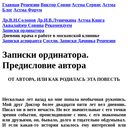
Главная
Рецензии
Виктор Совин
Астма Сервис
Астма
Блог
Астма Форум
Др.В.Н.Солопов
Др.И.В.Луничкина
Астма Книга
Аквалайзер Совина
Рекомендуем
Записки ординатора
Дневник врача о работе в московской клинике
Записки аспиранта
Соседи. Записки Дачника
Рецензии
Записки ординатора.
Предисловие автора
ОТ АВТОРА, ИЛИ КАК РОДИЛАСЬ ЭТА ПОВЕСТЬ
Несколько лет назад ко мне попала необычная рукопись.
Мой друг Доктор более двадцати пяти лет вел дневник.
Писал он в него нечасто. Но все значительные с его точки
зрения события, происходившие с ним, с его знакомыми
или друзьями, он, бывало, долго и тщательно обдумывал.
И если какая-то история казалось ему интересной или