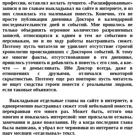
профессии, оставлял желать лучшего. «Расшифрованные»
записи я по главам выкладывал на сайте в интернете, и из
них сложилась эта маленькая повесть. Конечно, это не
просто публикация дневника Доктора в календарной
последовательности дней и событий. Мне пришлось не
только объединять огромное количество разрозненных
записей, относящихся к одним и тем же событиям и
персонажам, но и по ходу работы выстраивать сюжет.
Поэтому пусть читателя не удивляет отсутствие строгой
хронологии происходивших с Доктором событий. К тому
же многие факты, отсутствовавшие в его дневнике,
пришлось уточнять и добавлять в повесть с его слов, а кое-
что — и домысливать. Ибо Доктор всегда, даже в
отношениях с друзьями, отличался некоторой
скрытностью. Поэтому еще раз повторю: пусть читатель
не ищет сходства героев повести с реальными людьми,
если таковые объявятся.
Выкладывая отдельные главы на сайте в интернете, я
одновременно выстраивал сюжет этой небольшой повести,
перекраивая его много раз. Может быть, оттого она
многим и показалась интересной: мне присылали отзывы,
замечания и даже пожелания. Ну а когда последняя глава
была написана, я убрал все черновики из интернета и еще
пару месяцев «отделывал» текст.